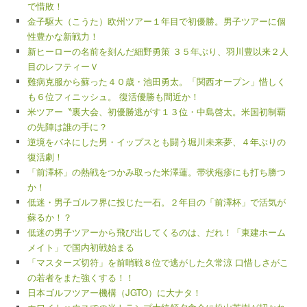
で惜敗！
金子駆大（こうた）欧州ツアー１年目で初優勝。男子ツアーに個
性豊かな新戦力！
新ヒーローの名前を刻んだ細野勇策 ３５年ぶり、羽川豊以来２人
目のレフティーＶ
難病克服から蘇った４０歳・池田勇太。「関西オープン」惜しく
も６位フィニッシュ。 復活優勝も間近か！
米ツアー〝裏大会、初優勝逃がす１３位・中島啓太。米国初制覇
の先陣は誰の手に？
逆境をバネにした男・イップスとも闘う堀川未来夢、４年ぶりの
復活劇！
「前澤杯」の熱戦をつかみ取った米澤蓮。帯状疱疹にも打ち勝つ
か！
低迷・男子ゴルフ界に投じた一石。２年目の「前澤杯」で活気が
蘇るか！？
低迷の男子ツアーから飛び出してくるのは、だれ！「東建ホーム
メイト」で国内初戦始まる
「マスターズ切符」を前哨戦８位で逃がした久常涼 口惜しさがこ
の若者をまた強くする！！
日本ゴルフツアー機構（JGTO）に大ナタ！