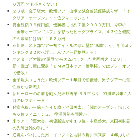
０万円 でも小さくない！
２３歳・金子駆大、欧州ツアー出場２試合連続優勝成らず！「イ
タリア・オープン」１１位フィニッシュ！
賞金総額３６億円超。優勝者には約７億２０００万円。今季の
「全米オープンゴルフ」を彩ったビッグプライス。４３位と健闘
の久常涼には約１１６３万円
石川遼、米下部ツアー初タイトルの厚い壁に“逸勝“。が、年間ptラ
ンキング３０位へ浮上。米ツアー昇格見える！
マスターズ大敗の“屈辱”からカムバックした片岡尚之（２８）。
新・飛ばし屋に変身「ＢＭＷ日本ツアー選手権」ではプレーオフ
で惜敗！
金子駆大（こうた）欧州ツアー１年目で初優勝。男子ツアーに個
性豊かな新戦力！
新ヒーローの名前を刻んだ細野勇策 ３５年ぶり、羽川豊以来２人
目のレフティーＶ
難病克服から蘇った４０歳・池田勇太。「関西オープン」惜しく
も６位フィニッシュ。 復活優勝も間近か！
米ツアー〝裏大会、初優勝逃がす１３位・中島啓太。米国初制覇
の先陣は誰の手に？
逆境をバネにした男・イップスとも闘う堀川未来夢、４年ぶりの