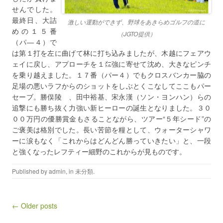
せんでした。
最終日、大詰
激しい運動ができず、野球をあきらめゴルフの道に
めの１５番
（JGTO提供）
（パ―４）で
は第１打を左に曲げて林に打ち込みましたが、木越にフェアウ
ェイに戻し、アプローチを１㍍強に寄せて沈め、大きなピンチ
を乗り越えました。１７番（パー４）でもクロスバンカー脇の
足場の悪いラフからのショットをしぶとくこなしてここもパー
セーブ。勝俣陵 、田中裕基、宋永漢（ソン・ヨンハン）らの
追撃にも勝ち抜く力強い新ヒーローの誕生となりました。３０
００万円の優勝賞金もさることながら、ツアー“５年シード”の
ご褒美は格別でした。長い苦節を糧として、ウォーターシャワ
ーに涙もなく「これからはどんどん勝っていきたい」と、一段
と強くなったレフティー細野のこれからが見ものです。
Published by
admin
, in
未分類
.
Post navigation
← Older posts