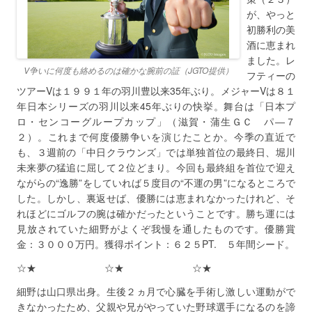
が、やっと
初勝利の美
酒に恵まれ
ました。レ
V争いに何度も絡めるのは確かな腕前の証（JGTO提供）
フティーの
ツアーVは１９９１年の羽川豊以来35年ぶり。メジャーVは８１
年日本シリーズの羽川以来45年ぶりの快挙。舞台は「日本プ
ロ・センコーグループカップ」（滋賀・蒲生ＧＣ パ―７
２）。これまで何度優勝争いを演じたことか。今季の直近で
も、３週前の「中日クラウンズ」では単独首位の最終日、堀川
未来夢の猛追に屈して２位どまり。今回も最終組を首位で迎え
ながらの“逸勝”をしていれば５度目の“不運の男”になるところで
した。しかし、裏返せば、優勝には恵まれなかったけれど、そ
れほどにゴルフの腕は確かだったということです。勝ち運には
見放されていた細野がよくぞ我慢を通したものです。優勝賞
金：３０００万円。獲得ポイント：６２５PT. ５年間シード。
☆★ ☆★ ☆★
細野は山口県出身。生後２ヵ月で心臓を手術し激しい運動がで
きなかったため、父親や兄がやっていた野球選手になるのを諦