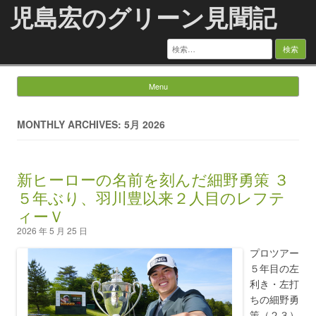
児島宏のグリーン見聞記
検
索:
Menu
Skip to content
MONTHLY ARCHIVES: 5月 2026
新ヒーローの名前を刻んだ細野勇策 ３
５年ぶり、羽川豊以来２人目のレフテ
ィーＶ
2026 年 5 月 25 日
プロツアー
５年目の左
利き・左打
ちの細野勇
策（２３）