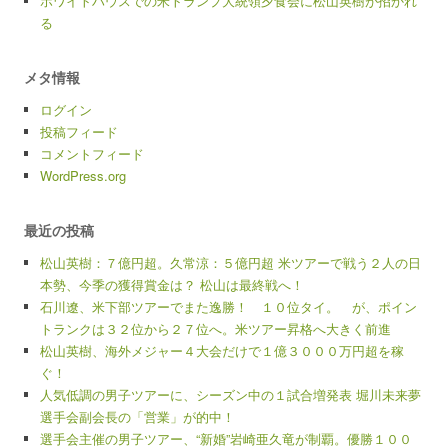
ホワイトハウスでの米トランプ大統領夕食会に松山英樹が招かれ
る
メタ情報
ログイン
投稿フィード
コメントフィード
WordPress.org
最近の投稿
松山英樹：７億円超。久常涼：５億円超 米ツアーで戦う２人の日
本勢、今季の獲得賞金は？ 松山は最終戦へ！
石川遼、米下部ツアーでまた逸勝！ １０位タイ。 が、ポイン
トランクは３２位から２７位へ。米ツアー昇格へ大きく前進
松山英樹、海外メジャー４大会だけで１億３０００万円超を稼
ぐ！
人気低調の男子ツアーに、シーズン中の１試合増発表 堀川未来夢
選手会副会長の「営業」が的中！
選手会主催の男子ツアー、“新婚”岩崎亜久竜が制覇。優勝１００