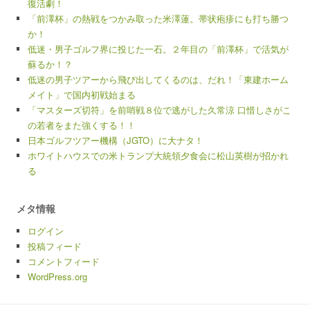
復活劇！
「前澤杯」の熱戦をつかみ取った米澤蓮。帯状疱疹にも打ち勝つ
か！
低迷・男子ゴルフ界に投じた一石。２年目の「前澤杯」で活気が
蘇るか！？
低迷の男子ツアーから飛び出してくるのは、だれ！「東建ホーム
メイト」で国内初戦始まる
「マスターズ切符」を前哨戦８位で逃がした久常涼 口惜しさがこ
の若者をまた強くする！！
日本ゴルフツアー機構（JGTO）に大ナタ！
ホワイトハウスでの米トランプ大統領夕食会に松山英樹が招かれ
る
メタ情報
ログイン
投稿フィード
コメントフィード
WordPress.org