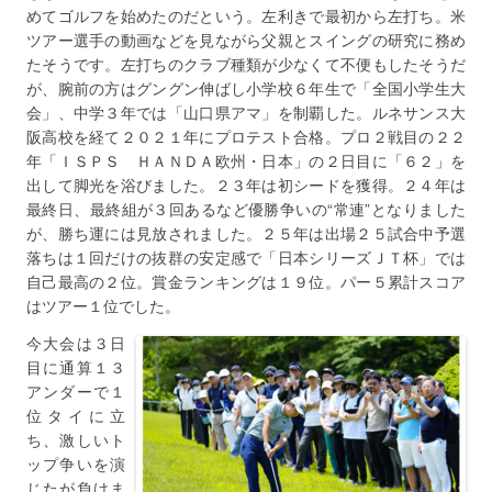
めてゴルフを始めたのだという。左利きで最初から左打ち。米
ツアー選手の動画などを見ながら父親とスイングの研究に務め
たそうです。左打ちのクラブ種類が少なくて不便もしたそうだ
が、腕前の方はグングン伸ばし小学校６年生で「全国小学生大
会」、中学３年では「山口県アマ」を制覇した。ルネサンス大
阪高校を経て２０２１年にプロテスト合格。プロ２戦目の２２
年「ＩＳＰＳ ＨＡＮＤＡ欧州・日本」の２日目に「６２」を
出して脚光を浴びました。２３年は初シードを獲得。２４年は
最終日、最終組が３回あるなど優勝争いの“常連”となりました
が、勝ち運には見放されました。２５年は出場２５試合中予選
落ちは１回だけの抜群の安定感で「日本シリーズＪＴ杯」では
自己最高の２位。賞金ランキングは１９位。パー５累計スコア
はツアー１位でした。
今大会は３日
目に通算１３
アンダーで１
位タイに立
ち、激しいト
ップ争いを演
じたが負けま