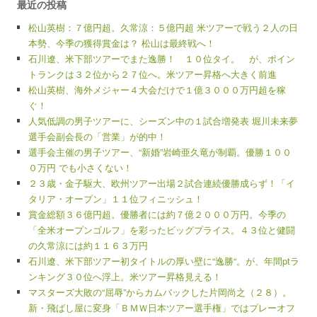
最近の投稿
松山英樹：７億円超。久常涼：５億円超 米ツアーで戦う２人の日
本勢、今季の獲得賞金は？ 松山は最終戦へ！
石川遼、米下部ツアーでまた逸勝！ １０位タイ。 が、ポイン
トランクは３２位から２７位へ。米ツアー昇格へ大きく前進
松山英樹、海外メジャー４大会だけで１億３０００万円超を稼
ぐ！
人気低調の男子ツアーに、シーズン中の１試合増発表 堀川未来夢
選手会副会長の「営業」が的中！
選手会主催の男子ツアー、“新婚”岩崎亜久竜が制覇。優勝１００
０万円 でも小さくない！
２３歳・金子駆大、欧州ツアー出場２試合連続優勝成らず！「イ
タリア・オープン」１１位フィニッシュ！
賞金総額３６億円超。優勝者には約７億２０００万円。今季の
「全米オープンゴルフ」を彩ったビッグプライス。４３位と健闘
の久常涼には約１１６３万円
石川遼、米下部ツアー初タイトルの厚い壁に“逸勝“。が、年間ptラ
ンキング３０位へ浮上。米ツアー昇格見える！
マスターズ大敗の“屈辱”からカムバックした片岡尚之（２８）。
新・飛ばし屋に変身「ＢＭＷ日本ツアー選手権」ではプレーオフ