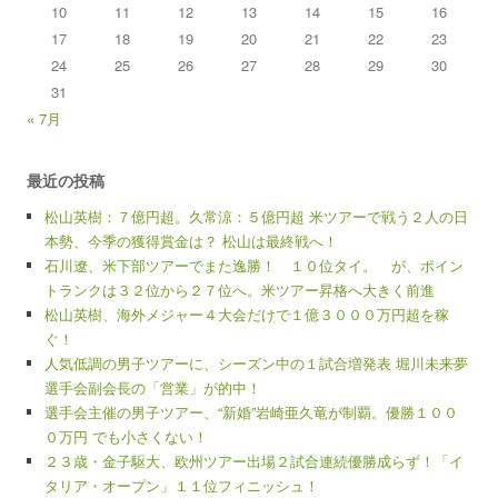
10
11
12
13
14
15
16
17
18
19
20
21
22
23
24
25
26
27
28
29
30
31
« 7月
最近の投稿
松山英樹：７億円超。久常涼：５億円超 米ツアーで戦う２人の日
本勢、今季の獲得賞金は？ 松山は最終戦へ！
石川遼、米下部ツアーでまた逸勝！ １０位タイ。 が、ポイン
トランクは３２位から２７位へ。米ツアー昇格へ大きく前進
松山英樹、海外メジャー４大会だけで１億３０００万円超を稼
ぐ！
人気低調の男子ツアーに、シーズン中の１試合増発表 堀川未来夢
選手会副会長の「営業」が的中！
選手会主催の男子ツアー、“新婚”岩崎亜久竜が制覇。優勝１００
０万円 でも小さくない！
２３歳・金子駆大、欧州ツアー出場２試合連続優勝成らず！「イ
タリア・オープン」１１位フィニッシュ！