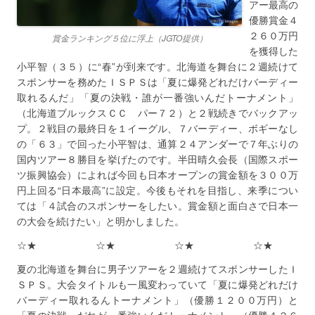
アー最高の
優勝賞金４
２６０万円
賞金ランキング５位に浮上（JGTO提供）
を獲得した
小平智（３５）に“春”が到来です。北海道を舞台に２週続けて
スポンサーを務めたＩＳＰＳは「夏に爆発どれだけバーディー
取れるんだ」「夏の決戦・誰が一番強いんだトーナメント」
（北海道ブルックスＣＣ パー７２）と２戦続きでバックアッ
プ。２戦目の最終日を１イーグル、７バーディー、ボギーなし
の「６３」で回った小平智は、通算２４アンダーで７年ぶりの
国内ツアー８勝目を挙げたのです。半田晴久会長（国際スポー
ツ振興協会）によれば今回も日本オープンの賞金額を３００万
円上回る“日本最高”に設定。今後もそれを目指し、来季につい
ては「４試合のスポンサーをしたい。賞金額と面白さで日本一
の大会を続けたい」と明かしました。
☆★ ☆★ ☆★ ☆★
夏の北海道を舞台に男子ツアーを２週続けてスポンサーしたＩ
ＳＰＳ。大会タイトルも一風変わっていて「夏に爆発どれだけ
バーディー取れるんトーナメント」（優勝１２００万円）と