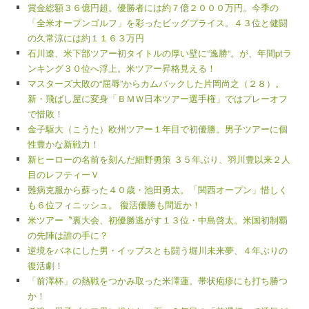
賞金総額３６億円超。優勝者には約７億２０００万円。今季の
「全米オープンゴルフ」を彩ったビッグプライス。４３位と健闘
の久常涼には約１１６３万円
石川遼、米下部ツアー初タイトルの厚い壁に“逸勝“。が、年間ptラ
ンキング３０位へ浮上。米ツアー昇格見える！
マスターズ大敗の“屈辱”からカムバックした片岡尚之（２８）。
新・飛ばし屋に変身「ＢＭＷ日本ツアー選手権」ではプレーオフ
で惜敗！
金子駆大（こうた）欧州ツアー１年目で初優勝。男子ツアーに個
性豊かな新戦力！
新ヒーローの名前を刻んだ細野勇策 ３５年ぶり、羽川豊以来２人
目のレフティーＶ
難病克服から蘇った４０歳・池田勇太。「関西オープン」惜しく
も６位フィニッシュ。 復活優勝も間近か！
米ツアー〝裏大会、初優勝逃がす１３位・中島啓太。米国初制覇
の先陣は誰の手に？
逆境をバネにした男・イップスとも闘う堀川未来夢、４年ぶりの
復活劇！
「前澤杯」の熱戦をつかみ取った米澤蓮。帯状疱疹にも打ち勝つ
か！