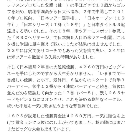
レッスンプロだった父親（健一）の手ほどきで１０歳からゴル
フを始め、駒場学園高から日大へ進み、２年で中退して２０１
０年プロ転向。「日本ツアー選手権」、「日本オープン（１５
年）」「日本シリーズＪＴ杯（１８年）」と日本タイトル３冠
達成する勢いでした。その１８年、米ツアーにスポット参戦し
た「ＲＢＣヘリテージ」で日本勢５人目の米ツアー制覇。これ
を機に米国に腰を据えて戦いましたが結果は出ませんでした。
２３年には父でありコーチでもあった父を病で失い、２４年に
は米ツアーを撤退する失意の時期がありました。
そして日本復帰２年目の大逆転優勝。４２６０万円のビッグマ
ネーを手にしたのですから人生分かりません。「いままでで一
番嬉しい優勝」と小平。最終日、８位からのスタートで前半３
バーディー。後半１２番から４連続バーディーと続き、首位に
並んだのを確認して向かった１７番（パー５）。残り２６５ヤ
ードをピン３㍍に２オンさせ、これを決める劇的なイーグル。
続いた不運を一気に吹き払うような奪首劇でした。
ＩＳＰＳが設定した優勝賞金は４２６０万円。一気に順位を上
げて賞金ランク５位にのし上がってきました。秋の陣にはまだ
まだビッグな大会も控えています。