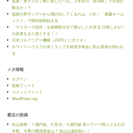
低迷・男子ゴルフ界に投じた一石。２年目の「前澤杯」で活気が
蘇るか！？
低迷の男子ツアーから飛び出してくるのは、だれ！「東建ホーム
メイト」で国内初戦始まる
「マスターズ切符」を前哨戦８位で逃がした久常涼 口惜しさがこ
の若者をまた強くする！！
日本ゴルフツアー機構（JGTO）に大ナタ！
ホワイトハウスでの米トランプ大統領夕食会に松山英樹が招かれ
る
メタ情報
ログイン
投稿フィード
コメントフィード
WordPress.org
最近の投稿
松山英樹：７億円超。久常涼：５億円超 米ツアーで戦う２人の日
本勢、今季の獲得賞金は？ 松山は最終戦へ！