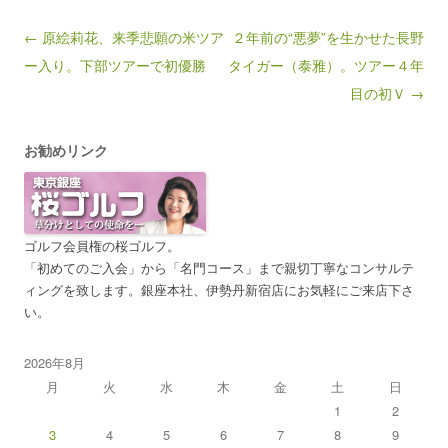
Post navigation
← 原絵莉花、来季悲願の米ツア
２年前の“悪夢”を生かせた長野
ー入り。下部ツアーで初優勝
タイガー（泰雅）。ツアー４年
目の初Ｖ →
お勧めリンク
ゴルフ会員権の桜ゴルフ。
「初めてのご入会」から「名門コース」まで親切丁寧なコンサルテ
ィングを致します。銀座本社、伊勢丹新宿店にお気軽にご来店下さ
い。
2026年8月
月
火
水
木
金
土
日
1
2
3
4
5
6
7
8
9