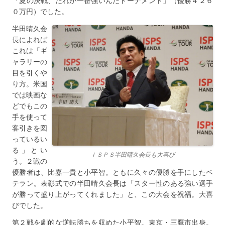
「夏の決戦、だれが一番強いんだトーナメント」（優勝４２６
０万円）でした。
半田晴久会
長によれば
これは「ギ
ャラリーの
目を引くや
り方。米国
では映画な
どでもこの
手を使って
客引きを図
っているい
る」とい
ＩＳＰＳ半田晴久会長も大喜び
う。２戦の
優勝者は、比嘉一貴と小平智。ともに久々の優勝を手にしたベ
テラン。表彰式での半田晴久会長は「スター性のある強い選手
が勝って盛り上がってくれました」と、この大会を祝福。大喜
びでした。
第２戦を劇的な逆転勝ちを収めた小平智。東京・三鷹市出身。