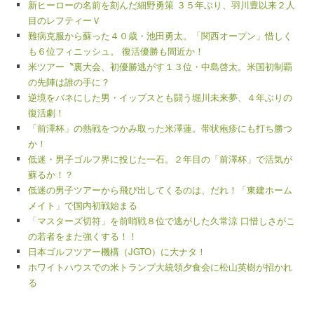
新ヒーローの名前を刻んだ細野勇策 ３５年ぶり、羽川豊以来２人
目のレフティーＶ
難病克服から蘇った４０歳・池田勇太。「関西オープン」惜しく
も６位フィニッシュ。 復活優勝も間近か！
米ツアー〝裏大会、初優勝逃がす１３位・中島啓太。米国初制覇
の先陣は誰の手に？
逆境をバネにした男・イップスとも闘う堀川未来夢、４年ぶりの
復活劇！
「前澤杯」の熱戦をつかみ取った米澤蓮。帯状疱疹にも打ち勝つ
か！
低迷・男子ゴルフ界に投じた一石。２年目の「前澤杯」で活気が
蘇るか！？
低迷の男子ツアーから飛び出してくるのは、だれ！「東建ホーム
メイト」で国内初戦始まる
「マスターズ切符」を前哨戦８位で逃がした久常涼 口惜しさがこ
の若者をまた強くする！！
日本ゴルフツアー機構（JGTO）に大ナタ！
ホワイトハウスでの米トランプ大統領夕食会に松山英樹が招かれ
る