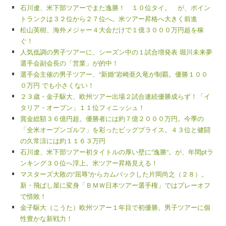
石川遼、米下部ツアーでまた逸勝！ １０位タイ。 が、ポイン
トランクは３２位から２７位へ。米ツアー昇格へ大きく前進
松山英樹、海外メジャー４大会だけで１億３０００万円超を稼
ぐ！
人気低調の男子ツアーに、シーズン中の１試合増発表 堀川未来夢
選手会副会長の「営業」が的中！
選手会主催の男子ツアー、“新婚”岩崎亜久竜が制覇。優勝１００
０万円 でも小さくない！
２３歳・金子駆大、欧州ツアー出場２試合連続優勝成らず！「イ
タリア・オープン」１１位フィニッシュ！
賞金総額３６億円超。優勝者には約７億２０００万円。今季の
「全米オープンゴルフ」を彩ったビッグプライス。４３位と健闘
の久常涼には約１１６３万円
石川遼、米下部ツアー初タイトルの厚い壁に“逸勝“。が、年間ptラ
ンキング３０位へ浮上。米ツアー昇格見える！
マスターズ大敗の“屈辱”からカムバックした片岡尚之（２８）。
新・飛ばし屋に変身「ＢＭＷ日本ツアー選手権」ではプレーオフ
で惜敗！
金子駆大（こうた）欧州ツアー１年目で初優勝。男子ツアーに個
性豊かな新戦力！