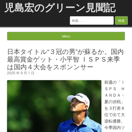
児島宏のグリーン見聞記
検
索:
Menu
Skip to content
日本タイトル“３冠の男”が蘇るか。国内
最高賞金ゲット・小平智 ＩＳＰＳ来季
は国内４大会をスポンンサー
2025 年 9 月 1 日
前週の「Ｉ
ＳＰＳ Ｈ
ＡＮＤＡ・
夏の決戦」
を３打差８
位で出て大
逆転優勝。
今季国内ツ