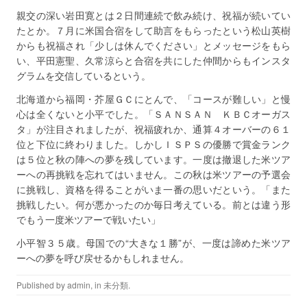
親交の深い岩田寛とは２日間連続で飲み続け、祝福が続いてい
たとか。７月に米国合宿をして助言をもらったという松山英樹
からも祝福され「少しは休んでください」とメッセージをもら
い、平田憲聖、久常涼らと合宿を共にした仲間からもインスタ
グラムを交信しているという。
北海道から福岡・芥屋ＧＣにとんで、「コースが難しい」と慢
心は全くないと小平でした。「ＳＡＮＳＡＮ ＫＢＣオーガス
タ」が注目されましたが、祝福疲れか、通算４オーバーの６１
位と下位に終わりました。しかしＩＳＰＳの優勝で賞金ランク
は５位と秋の陣への夢を残しています。一度は撤退した米ツア
ーへの再挑戦を忘れてはいません。この秋は米ツアーの予選会
に挑戦し、資格を得ることがいま一番の思いだという。「また
挑戦したい。何が悪かったのか毎日考えている。前とは違う形
でもう一度米ツアーで戦いたい」
小平智３５歳。母国での“大きな１勝”が、一度は諦めた米ツア
ーへの夢を呼び戻せるかもしれません。
Published by
admin
, in
未分類
.