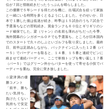
位が７回と惜敗続きだったうっぷんを晴らしました。
この優勝で５年シードを得たのを機に、出場試合を絞って家族
と一緒にいる時間を多くとるようにしました。そのせいか、日
本で１勝した後は低迷が続き、昨季は１５試合のうち７試合で
予選落ちなどの苦戦続き。賞金ランクも６０位とギリギリのシ
ード確保でした。梁（リャン）の名前も薄れがちだった今季、
海外開幕のシンガポールＯＰでも予選落ち。ところが日本国内
でのスタートで久々のしぶといゴルフを取り戻しました。最終
日、前半は足踏みしながら、バックナインに入った１２番（パ
ー５）でバーディーを取ると、１４番、１５番と連続でピンに
絡ませて連続バーディー。ここで単独トップを奪い返し１７番
（パー５）ではグリーン外からパターを使って寄せる小技でバ
ーディーを重ね、完全に突き放しました。
☆梁津満の優
勝コメント
「前半、勝ち
たい気持ち、
負けたくない
気持ちで安定