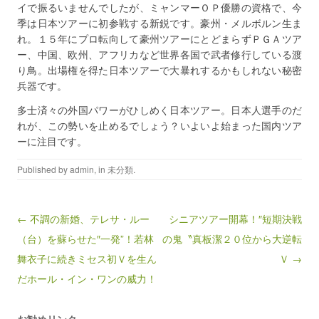
イで振るいませんでしたが、ミャンマーＯＰ優勝の資格で、今
季は日本ツアーに初参戦する新鋭です。豪州・メルボルン生ま
れ。１５年にプロ転向して豪州ツアーにとどまらずＰＧＡツア
ー、中国、欧州、アフリカなど世界各国で武者修行している渡
り鳥。出場権を得た日本ツアーで大暴れするかもしれない秘密
兵器です。
多士済々の外国パワーがひしめく日本ツアー。日本人選手のだ
れが、この勢いを止めるでしょう？いよいよ始まった国内ツア
ーに注目です。
Published by
admin
, in
未分類
.
Post navigation
← 不調の新婚、テレサ・ルー
シニアツアー開幕！″短期決戦
（台）を蘇らせた″一発”！若林
の鬼〝真板潔２０位から大逆転
舞衣子に続きミセス初Ｖを生ん
Ｖ →
だホール・イン・ワンの威力！