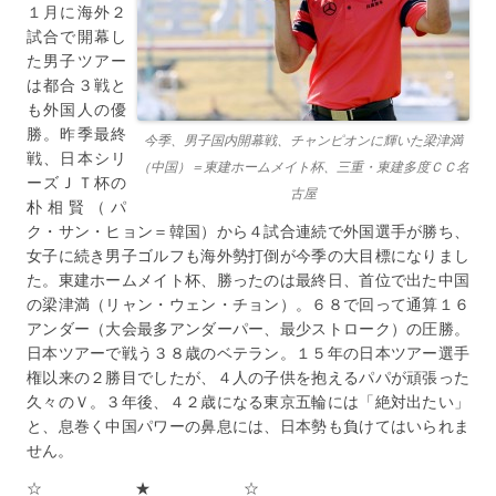
１月に海外２
試合で開幕し
た男子ツアー
は都合３戦と
も外国人の優
勝。昨季最終
今季、男子国内開幕戦、チャンピオンに輝いた梁津満
戦、日本シリ
（中国）＝東建ホームメイト杯、三重・東建多度ＣＣ名
ーズＪＴ杯の
古屋
朴相賢（パ
ク・サン・ヒョン＝韓国）から４試合連続で外国選手が勝ち、
女子に続き男子ゴルフも海外勢打倒が今季の大目標になりまし
た。東建ホームメイト杯、勝ったのは最終日、首位で出た中国
の梁津満（リャン・ウェン・チョン）。６８で回って通算１６
アンダー（大会最多アンダーパー、最少ストローク）の圧勝。
日本ツアーで戦う３８歳のベテラン。１５年の日本ツアー選手
権以来の２勝目でしたが、４人の子供を抱えるパパが頑張った
久々のＶ。３年後、４２歳になる東京五輪には「絶対出たい」
と、息巻く中国パワーの鼻息には、日本勢も負けてはいられま
せん。
☆ ★ ☆