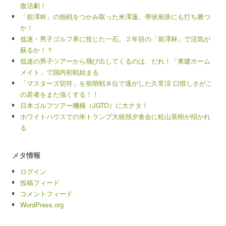
復活劇！
「前澤杯」の熱戦をつかみ取った米澤蓮。帯状疱疹にも打ち勝つ
か！
低迷・男子ゴルフ界に投じた一石。２年目の「前澤杯」で活気が
蘇るか！？
低迷の男子ツアーから飛び出してくるのは、だれ！「東建ホーム
メイト」で国内初戦始まる
「マスターズ切符」を前哨戦８位で逃がした久常涼 口惜しさがこ
の若者をまた強くする！！
日本ゴルフツアー機構（JGTO）に大ナタ！
ホワイトハウスでの米トランプ大統領夕食会に松山英樹が招かれ
る
メタ情報
ログイン
投稿フィード
コメントフィード
WordPress.org