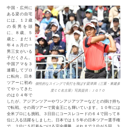
中国・広州に
ある梁の自宅
には、１２歳
の長男を頭
に、８歳、５
歳と、まだ１
年４ヵ月の一
男三女がいる
子だくさん。
中国アマを３
連覇してプロ
に転向。日本
ツアーに初め
個性的なスイングで長打を飛ばす梁津満（三重・東建多
てやってきた
度ＣＣ名古屋）写真提供：ＪＧＴＯ
のは０４年で
したが、アジアンツアーやワンアジアツアーなどとの掛け持ち
で転戦、その両ツアーで賞金王にも輝いています。１０年には
全米プロにも挑戦、３日目にコースレコードの６４で回って８
位に入る活躍をしました。日本では１５年の日本ツアー選手権
で、２位に５打差をつける完全優勝。それまで２位が５回、３