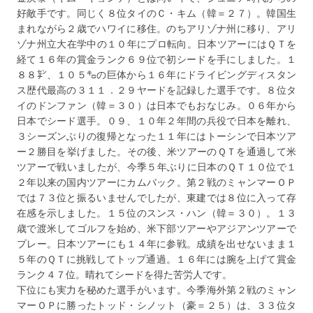
好敵手です。同じく８位タイのＣ・キム（韓＝２７）。韓国生
まれながら２歳でハワイに移住。のちアリゾナ州に移り、アリ
ゾナ州立大在学中の１０年にプロ転向。日本ツアーにはＱＴを
経て１６年の賞金ランク６９位で初シードを手にしました。１
８８㌢、１０５㌔の巨体から１６年にドライビングディスタン
ス歴代最高の３１１．２９ヤードを記録した選手です。８位タ
イのドンファン（韓＝３０）は日本でもおなじみ。０６年から
日本でシード選手。０９、１０年２年間の兵役で日本を離れ、
３シーズンぶりの復帰となった１１年にはトーシンで日本ツア
ー２勝目を挙げました。その後、米ツアーのＱＴを通過して米
ツアーで戦いましたが、今季５年ぶりに日本のＱＴ１０位で１
２年以来の国内ツアーにカムバック。第２戦のミャンマーＯＰ
では７３位と振るいませんでしたが、東建では８位に入って存
在感を示しました。１５位のスンス・ハン（韓＝３０）。１３
歳で渡米してゴルフを始め、米下部ツアーやアジアンツアーで
プレー。日本ツアーにも１４年に参戦。成績を出せないまま１
５年のＱＴに挑戦してトップ通過。１６年には腕を上げて賞金
ランク４７位。晴れてシードを得た苦労人です。
下位にも実力を秘めた選手がいます。今季海外第２戦のミャン
マーＯＰに勝ったトッド・シノット（豪＝２５）は、３３位タ