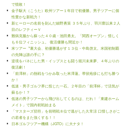
で惜敗！
金子駆大（こうた）欧州ツアー１年目で初優勝。男子ツアーに個
性豊かな新戦力！
新ヒーローの名前を刻んだ細野勇策 ３５年ぶり、羽川豊以来２人
目のレフティーＶ
難病克服から蘇った４０歳・池田勇太。「関西オープン」惜しく
も６位フィニッシュ。 復活優勝も間近か！
米ツアー〝裏大会、初優勝逃がす１３位・中島啓太。米国初制覇
の先陣は誰の手に？
逆境をバネにした男・イップスとも闘う堀川未来夢、４年ぶりの
復活劇！
「前澤杯」の熱戦をつかみ取った米澤蓮。帯状疱疹にも打ち勝つ
か！
低迷・男子ゴルフ界に投じた一石。２年目の「前澤杯」で活気が
蘇るか！？
低迷の男子ツアーから飛び出してくるのは、だれ！「東建ホーム
メイト」で国内初戦始まる
「マスターズ切符」を前哨戦８位で逃がした久常涼 口惜しさがこ
の若者をまた強くする！！
日本ゴルフツアー機構（JGTO）に大ナタ！