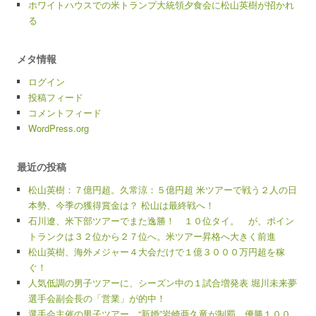
ホワイトハウスでの米トランプ大統領夕食会に松山英樹が招かれ
る
メタ情報
ログイン
投稿フィード
コメントフィード
WordPress.org
最近の投稿
松山英樹：７億円超。久常涼：５億円超 米ツアーで戦う２人の日
本勢、今季の獲得賞金は？ 松山は最終戦へ！
石川遼、米下部ツアーでまた逸勝！ １０位タイ。 が、ポイン
トランクは３２位から２７位へ。米ツアー昇格へ大きく前進
松山英樹、海外メジャー４大会だけで１億３０００万円超を稼
ぐ！
人気低調の男子ツアーに、シーズン中の１試合増発表 堀川未来夢
選手会副会長の「営業」が的中！
選手会主催の男子ツアー、“新婚”岩崎亜久竜が制覇。優勝１００