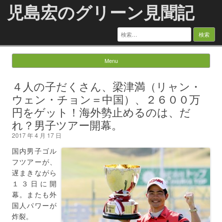
児島宏のグリーン見聞記
検
索:
Menu
Skip to content
４人の子だくさん、梁津満（リャン・
ウェン・チョン＝中国）、２６００万
円をゲット！海外勢止めるのは、だ
れ？男子ツアー開幕。
2017 年 4 月 17 日
国内男子ゴル
フツアーが、
遅まきながら
１３日に開
幕。またも外
国人パワーが
炸裂。