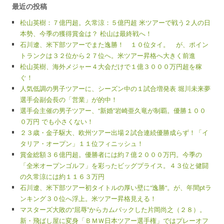
最近の投稿
松山英樹：７億円超。久常涼：５億円超 米ツアーで戦う２人の日
本勢、今季の獲得賞金は？ 松山は最終戦へ！
石川遼、米下部ツアーでまた逸勝！ １０位タイ。 が、ポイン
トランクは３２位から２７位へ。米ツアー昇格へ大きく前進
松山英樹、海外メジャー４大会だけで１億３０００万円超を稼
ぐ！
人気低調の男子ツアーに、シーズン中の１試合増発表 堀川未来夢
選手会副会長の「営業」が的中！
選手会主催の男子ツアー、“新婚”岩崎亜久竜が制覇。優勝１００
０万円 でも小さくない！
２３歳・金子駆大、欧州ツアー出場２試合連続優勝成らず！「イ
タリア・オープン」１１位フィニッシュ！
賞金総額３６億円超。優勝者には約７億２０００万円。今季の
「全米オープンゴルフ」を彩ったビッグプライス。４３位と健闘
の久常涼には約１１６３万円
石川遼、米下部ツアー初タイトルの厚い壁に“逸勝“。が、年間ptラ
ンキング３０位へ浮上。米ツアー昇格見える！
マスターズ大敗の“屈辱”からカムバックした片岡尚之（２８）。
新・飛ばし屋に変身「ＢＭＷ日本ツアー選手権」ではプレーオフ