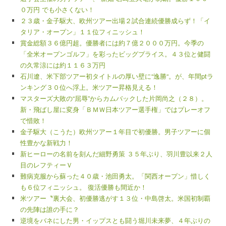
０万円 でも小さくない！
２３歳・金子駆大、欧州ツアー出場２試合連続優勝成らず！「イ
タリア・オープン」１１位フィニッシュ！
賞金総額３６億円超。優勝者には約７億２０００万円。今季の
「全米オープンゴルフ」を彩ったビッグプライス。４３位と健闘
の久常涼には約１１６３万円
石川遼、米下部ツアー初タイトルの厚い壁に“逸勝“。が、年間ptラ
ンキング３０位へ浮上。米ツアー昇格見える！
マスターズ大敗の“屈辱”からカムバックした片岡尚之（２８）。
新・飛ばし屋に変身「ＢＭＷ日本ツアー選手権」ではプレーオフ
で惜敗！
金子駆大（こうた）欧州ツアー１年目で初優勝。男子ツアーに個
性豊かな新戦力！
新ヒーローの名前を刻んだ細野勇策 ３５年ぶり、羽川豊以来２人
目のレフティーＶ
難病克服から蘇った４０歳・池田勇太。「関西オープン」惜しく
も６位フィニッシュ。 復活優勝も間近か！
米ツアー〝裏大会、初優勝逃がす１３位・中島啓太。米国初制覇
の先陣は誰の手に？
逆境をバネにした男・イップスとも闘う堀川未来夢、４年ぶりの