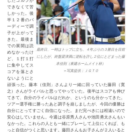
したゴルフが
できなくて苦
しかった。後
半１２番のバ
ーディーで調
子が上がって
きた。最後ま
での展開は読
最終日、一時はトップに立ち、４年ぶりの３勝目を目前
めなかったけ
にしたが、終盤梁津満に逆転を許し２位にとどまった藤
ど、１打１打
本佳則（東建ホームメイト杯）
に集中してス
＝写真提供：ＪＧＴＯ
コアを落とさ
ないようにと
頑張った。藤本（佳則」さんより一緒に回っていた藤田（寛
之）さんがライバルと思ってやっていた。後半はスコアも伸び
てきて、自分のライバルはだれか、というのも分かってきた。
ツアー選手権に勝ったあと調子を崩しましたが、今回の優勝は
自分にとってすごく自信になった。まだ完ぺきには程遠いので
安心はしていません。今週は谷原秀人さんや池田勇太さんもい
なかった。これらの人とも一緒にプレーして上位にくれば、も
っと自信がつくと思います。藤田さんもお子さんが２人いると