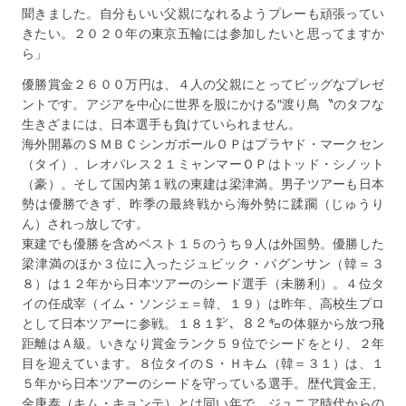
聞きました。自分もいい父親になれるようプレーも頑張ってい
きたい。２０２０年の東京五輪には参加したいと思ってますか
ら」
優勝賞金２６００万円は、４人の父親にとってビッグなプレゼ
ントです。アジアを中心に世界を股にかける″渡り鳥〝のタフな
生きざまには、日本選手も負けていられません。
海外開幕のＳＭＢＣシンガポールＯＰはプラヤド・マークセン
（タイ）、レオパレス２１ミャンマーＯＰはトッド・シノット
（豪）。そして国内第１戦の東建は梁津満。男子ツアーも日本
勢は優勝できず、昨季の最終戦から海外勢に蹂躙（じゅうり
ん）されっ放しです。
東建でも優勝を含めベスト１５のうち９人は外国勢。優勝した
梁津満のほか３位に入ったジュビック・パグンサン（韓＝３
８）は１２年から日本ツアーのシード選手（未勝利）。４位タ
イの任成宰（イム・ソンジェ＝韓、１９）は昨年、高校生プロ
として日本ツアーに参戦。１８１㌢、８２㌔の体躯から放つ飛
距離はＡ級。いきなり賞金ランク５９位でシードをとり、２年
目を迎えています。８位タイのＳ・Ｈキム（韓＝３１）は、１
５年から日本ツアーのシードを守っている選手。歴代賞金王、
金庚泰（キム・キョンテ）とは同い年で、ジュニア時代からの