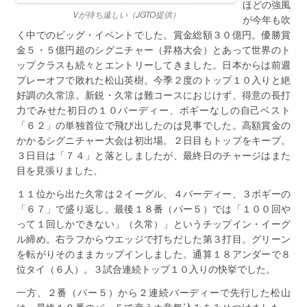
ほどの強風
Vが待ち遠しい（JGTO提供）
が今年も吹
く中でのビッグ・イベントでした。賞金総額３０億円。優勝賞
金５・５億円超のシグニチャー（昇格大会）とあって世界のト
ップクラスも続々とエントリーしてきました。日本からは前週
プレーオフで敗れた松山英樹。今季２度のトップ１０入りと絶
好調の久常涼。新鋭・久常は難コースにおじけず、得意の長打
力でみせた初日の１０バーディー、ボギーなしの自己ベスト
「６２」の単独首位で飛び出したのは見事でした。高額賞金の
かかるシグニチャー大会は初出場。２日目もトップをキープ。
３日目は「７４」と落としましたが、最終日のチャージはまた
目を見張りました、
１１位から出た久常は２イーグル、４バーディー、３ボギーの
「６７」で盛り返し。最後１８番（パー５）では「１００回や
って１回しかできない」（久常）」というチップイン・イーグ
ル締め。右ラフからウエッジで打ちだした第３打目。グリーン
を転がりそのままカップインしました。通算１８アンダーで８
位タイ（６人）。３試合連続トップ１０入りの快挙でした。
一方、２番（パー５）から２連続バーディーで先行した松山