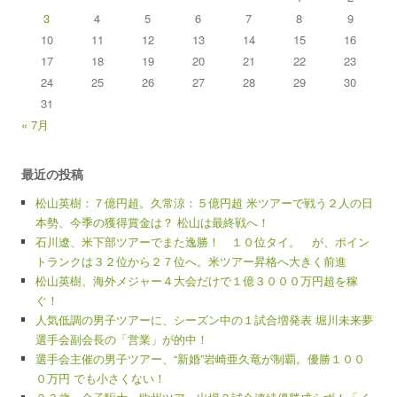
3
4
5
6
7
8
9
10
11
12
13
14
15
16
17
18
19
20
21
22
23
24
25
26
27
28
29
30
31
« 7月
最近の投稿
松山英樹：７億円超。久常涼：５億円超 米ツアーで戦う２人の日
本勢、今季の獲得賞金は？ 松山は最終戦へ！
石川遼、米下部ツアーでまた逸勝！ １０位タイ。 が、ポイン
トランクは３２位から２７位へ。米ツアー昇格へ大きく前進
松山英樹、海外メジャー４大会だけで１億３０００万円超を稼
ぐ！
人気低調の男子ツアーに、シーズン中の１試合増発表 堀川未来夢
選手会副会長の「営業」が的中！
選手会主催の男子ツアー、“新婚”岩崎亜久竜が制覇。優勝１００
０万円 でも小さくない！