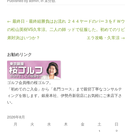
Published by
admin
, in
未分類
.
Post navigation
← 最終日・最終組勝負はお流れ
２４４ヤードのパー３をＦＷウ
の松山英樹VS久常涼。二人の師
ッドで征服した。初めてのリビ
弟対決はいつか？
エラ攻略・久常涼 →
お勧めリンク
ゴルフ会員権の桜ゴルフ。
「初めてのご入会」から「名門コース」まで親切丁寧なコンサルテ
ィングを致します。銀座本社、伊勢丹新宿店にお気軽にご来店下さ
い。
2026年8月
月
火
水
木
金
土
日
1
2