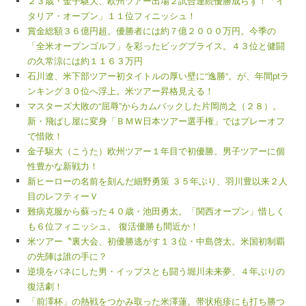
２３歳・金子駆大、欧州ツアー出場２試合連続優勝成らず！「イ
タリア・オープン」１１位フィニッシュ！
賞金総額３６億円超。優勝者には約７億２０００万円。今季の
「全米オープンゴルフ」を彩ったビッグプライス。４３位と健闘
の久常涼には約１１６３万円
石川遼、米下部ツアー初タイトルの厚い壁に“逸勝“。が、年間ptラ
ンキング３０位へ浮上。米ツアー昇格見える！
マスターズ大敗の“屈辱”からカムバックした片岡尚之（２８）。
新・飛ばし屋に変身「ＢＭＷ日本ツアー選手権」ではプレーオフ
で惜敗！
金子駆大（こうた）欧州ツアー１年目で初優勝。男子ツアーに個
性豊かな新戦力！
新ヒーローの名前を刻んだ細野勇策 ３５年ぶり、羽川豊以来２人
目のレフティーＶ
難病克服から蘇った４０歳・池田勇太。「関西オープン」惜しく
も６位フィニッシュ。 復活優勝も間近か！
米ツアー〝裏大会、初優勝逃がす１３位・中島啓太。米国初制覇
の先陣は誰の手に？
逆境をバネにした男・イップスとも闘う堀川未来夢、４年ぶりの
復活劇！
「前澤杯」の熱戦をつかみ取った米澤蓮。帯状疱疹にも打ち勝つ