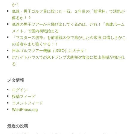
か！
低迷・男子ゴルフ界に投じた一石。２年目の「前澤杯」で活気が
蘇るか！？
低迷の男子ツアーから飛び出してくるのは、だれ！「東建ホーム
メイト」で国内初戦始まる
「マスターズ切符」を前哨戦８位で逃がした久常涼 口惜しさがこ
の若者をまた強くする！！
日本ゴルフツアー機構（JGTO）に大ナタ！
ホワイトハウスでの米トランプ大統領夕食会に松山英樹が招かれ
る
メタ情報
ログイン
投稿フィード
コメントフィード
WordPress.org
最近の投稿