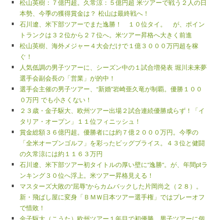
松山英樹：７億円超。久常涼：５億円超 米ツアーで戦う２人の日
本勢、今季の獲得賞金は？ 松山は最終戦へ！
石川遼、米下部ツアーでまた逸勝！ １０位タイ。 が、ポイン
トランクは３２位から２７位へ。米ツアー昇格へ大きく前進
松山英樹、海外メジャー４大会だけで１億３０００万円超を稼
ぐ！
人気低調の男子ツアーに、シーズン中の１試合増発表 堀川未来夢
選手会副会長の「営業」が的中！
選手会主催の男子ツアー、“新婚”岩崎亜久竜が制覇。優勝１００
０万円 でも小さくない！
２３歳・金子駆大、欧州ツアー出場２試合連続優勝成らず！「イ
タリア・オープン」１１位フィニッシュ！
賞金総額３６億円超。優勝者には約７億２０００万円。今季の
「全米オープンゴルフ」を彩ったビッグプライス。４３位と健闘
の久常涼には約１１６３万円
石川遼、米下部ツアー初タイトルの厚い壁に“逸勝“。が、年間ptラ
ンキング３０位へ浮上。米ツアー昇格見える！
マスターズ大敗の“屈辱”からカムバックした片岡尚之（２８）。
新・飛ばし屋に変身「ＢＭＷ日本ツアー選手権」ではプレーオフ
で惜敗！
金子駆大（こうた）欧州ツアー１年目で初優勝。男子ツアーに個