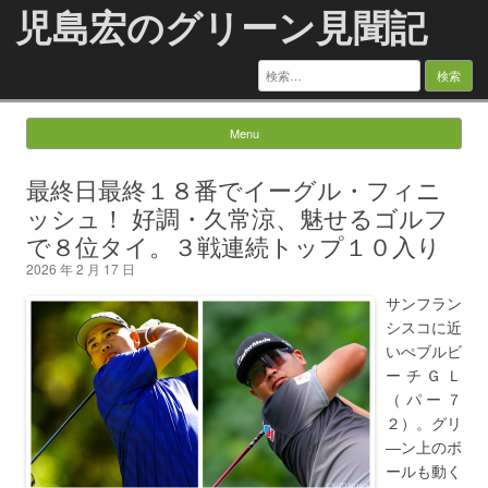
児島宏のグリーン見聞記
検
索:
Menu
Skip to content
最終日最終１８番でイーグル・フィニ
ッシュ！ 好調・久常涼、魅せるゴルフ
で８位タイ。３戦連続トップ１０入り
2026 年 2 月 17 日
サンフラン
シスコに近
いぺブルビ
ーチＧＬ
（パー７
２）。グリ
―ン上のボ
ールも動く