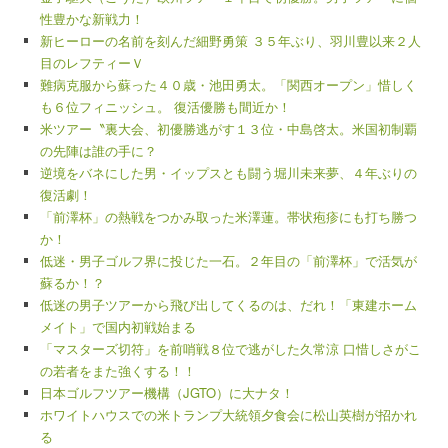
性豊かな新戦力！
新ヒーローの名前を刻んだ細野勇策 ３５年ぶり、羽川豊以来２人
目のレフティーＶ
難病克服から蘇った４０歳・池田勇太。「関西オープン」惜しく
も６位フィニッシュ。 復活優勝も間近か！
米ツアー〝裏大会、初優勝逃がす１３位・中島啓太。米国初制覇
の先陣は誰の手に？
逆境をバネにした男・イップスとも闘う堀川未来夢、４年ぶりの
復活劇！
「前澤杯」の熱戦をつかみ取った米澤蓮。帯状疱疹にも打ち勝つ
か！
低迷・男子ゴルフ界に投じた一石。２年目の「前澤杯」で活気が
蘇るか！？
低迷の男子ツアーから飛び出してくるのは、だれ！「東建ホーム
メイト」で国内初戦始まる
「マスターズ切符」を前哨戦８位で逃がした久常涼 口惜しさがこ
の若者をまた強くする！！
日本ゴルフツアー機構（JGTO）に大ナタ！
ホワイトハウスでの米トランプ大統領夕食会に松山英樹が招かれ
る