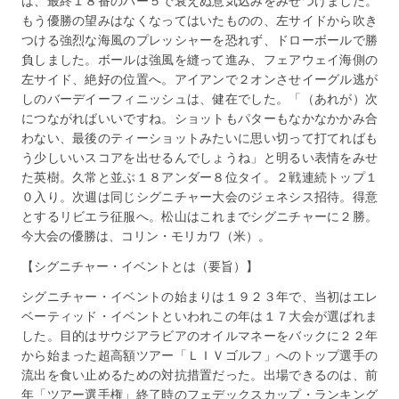
は、最終１８番のパー５で衰えぬ意気込みをみせつけました。
もう優勝の望みはなくなってはいたものの、左サイドから吹き
つける強烈な海風のプレッシャーを恐れず、ドローボールで勝
負しました。ボールは強風を縫って進み、フェアウェイ海側の
左サイド、絶好の位置へ。アイアンで２オンさせイーグル逃が
しのバーデイーフィニッシュは、健在でした。「（あれが）次
につながればいいですね。ショットもパターもなかなかかみ合
わない、最後のティーショットみたいに思い切って打てればも
う少しいいスコアを出せるんでしょうね」と明るい表情をみせ
た英樹。久常と並ぶ１８アンダー８位タイ。２戦連続トップ１
０入り。次週は同じシグニチャー大会のジェネシス招待。得意
とするリビエラ征服へ。松山はこれまでシグニチャーに２勝。
今大会の優勝は、コリン・モリカワ（米）。
【シグニチャー・イベントとは（要旨）】
シグニチャー・イベントの始まりは１９２３年で、当初はエレ
ベーティッド・イベントといわれこの年は１７大会が選ばれま
した。目的はサウジアラビアのオイルマネーをバックに２２年
から始まった超高額ツアー「ＬＩＶゴルフ」へのトップ選手の
流出を食い止めるための対抗措置だった。出場できるのは、前
年「ツアー選手権」終了時のフェデックスカップ・ランキング