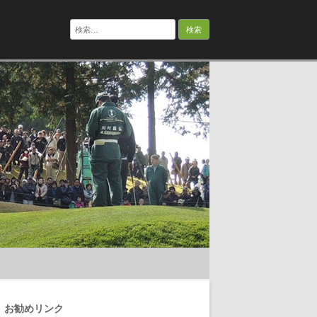
検
索:
お勧めリンク