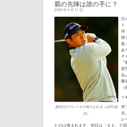
覇の先陣は誰の手に？
2026 年 5 月 11 日
日
ト
州
惜
差
あ
チ
〝
憲
会
勝
（
米
最終日のブレーキが悔やまれる（JGTO提
太
供）
レ
たのは悔まれます。初日は「６５」で回