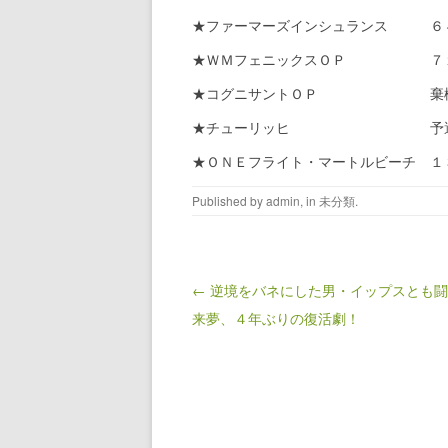
★ファーマーズインシュランス ６
★ＷＭフェニックスＯＰ ７
★コグニサントＯＰ 棄
★チューリッヒ 予選
★ＯＮＥフライト・マートルビーチ １
Published by
admin
, in
未分類
.
Post navigation
← 逆境をバネにした男・イップスとも
来夢、４年ぶりの復活劇！