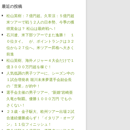
最近の投稿
松山英樹：７億円超。久常涼：５億円超
米ツアーで戦う２人の日本勢、今季の獲
得賞金は？ 松山は最終戦へ！
石川遼、米下部ツアーでまた逸勝！ １
０位タイ。 が、ポイントランクは３２
位から２７位へ。米ツアー昇格へ大きく
前進
松山英樹、海外メジャー４大会だけで１
億３０００万円超を稼ぐ！
人気低調の男子ツアーに、シーズン中の
１試合増発表 堀川未来夢選手会副会長
の「営業」が的中！
選手会主催の男子ツアー、“新婚”岩崎亜
久竜が制覇。優勝１０００万円 でも小
さくない！
２３歳・金子駆大、欧州ツアー出場２試
合連続優勝成らず！「イタリア・オープ
ン」１１位フィニッシュ！