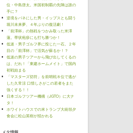
位・中島啓太。米国初制覇の先陣は誰の
手に？
逆境をバネにした男・イップスとも闘う
堀川未来夢、４年ぶりの復活劇！
「前澤杯」の熱戦をつかみ取った米澤
蓮。帯状疱疹にも打ち勝つか！
低迷・男子ゴルフ界に投じた一石。２年
目の「前澤杯」で活気が蘇るか！？
低迷の男子ツアーから飛び出してくるの
は、だれ！「東建ホームメイト」で国内
初戦始まる
「マスターズ切符」を前哨戦８位で逃が
した久常涼 口惜しさがこの若者をまた
強くする！！
日本ゴルフツアー機構（JGTO）に大ナ
タ！
ホワイトハウスでの米トランプ大統領夕
食会に松山英樹が招かれる
メタ情報