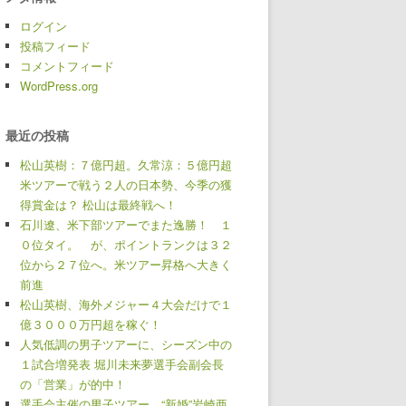
ログイン
投稿フィード
コメントフィード
WordPress.org
最近の投稿
松山英樹：７億円超。久常涼：５億円超
米ツアーで戦う２人の日本勢、今季の獲
得賞金は？ 松山は最終戦へ！
石川遼、米下部ツアーでまた逸勝！ １
０位タイ。 が、ポイントランクは３２
位から２７位へ。米ツアー昇格へ大きく
前進
松山英樹、海外メジャー４大会だけで１
億３０００万円超を稼ぐ！
人気低調の男子ツアーに、シーズン中の
１試合増発表 堀川未来夢選手会副会長
の「営業」が的中！
選手会主催の男子ツアー、“新婚”岩崎亜