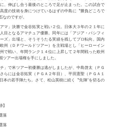
に、伸ばし合う最後のところで足が止まった。この試合で
高度の技術を身につけているはずの中島に〝勝負どころで
石なのですが。
アマ」決勝で金谷拓実と戦い２位。日体大３年の２１年に
人目となるアマチュア優勝。同年には「アジア・パシフィ
ーズ」出場と、そうそうたる実績を残してプロ転向。国内
欧州（ＤＰワールドツアー）を主戦場とし「ヒーローイン
州で戦い、年間ランク１４位に上昇して２年間戦った欧州
国ツアー出場権を手にしました。
チ」で米ツアー初優勝は逃がしましたが、中島啓太（ＰＧ
さらには金谷拓実（ＰＧＡ２年目）、平田憲聖（ＰＧＡ１
日本の若手陣たち。さて、松山英樹に続く〝先陣”を切るの
跡】
選落
選落