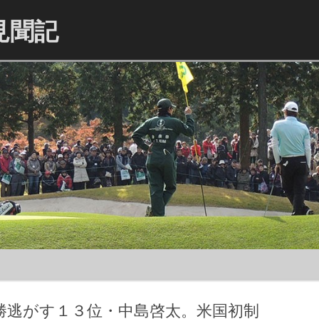
見聞記
Skip to content
勝逃がす１３位・中島啓太。米国初制