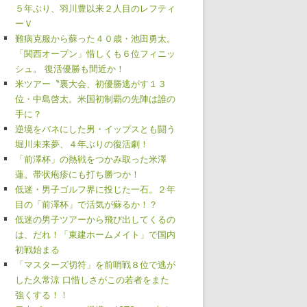
５年ぶり、羽川豊以来２人目のレフティ
ーＶ
難病克服から蘇った４０歳・池田勇太。
「関西オープン」惜しくも６位フィニッ
シュ。 復活優勝も間近か！
米ツアー〝裏大会、初優勝逃がす１３
位・中島啓太。米国初制覇の先陣は誰の
手に？
逆境をバネにした男・イップスとも闘う
堀川未来夢、４年ぶりの復活劇！
「前澤杯」の熱戦をつかみ取った米澤
蓮。帯状疱疹にも打ち勝つか！
低迷・男子ゴルフ界に投じた一石。２年
目の「前澤杯」で活気が蘇るか！？
低迷の男子ツアーから飛び出してくるの
は、だれ！「東建ホームメイト」で国内
初戦始まる
「マスターズ切符」を前哨戦８位で逃が
した久常涼 口惜しさがこの若者をまた
強くする！！