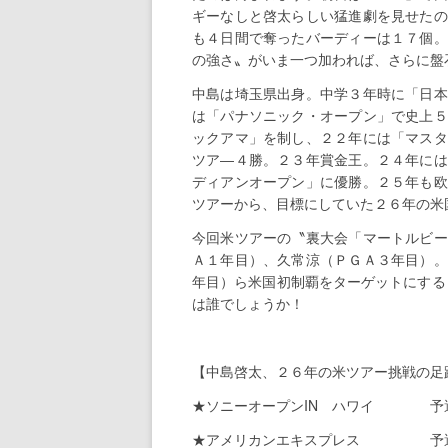
ギーなしと啓太らしい猛進劇を見せたの
も４日間で奪ったバーディーは１７個。
の強さ〟がいま一つ加われば、さらに盤
中島は埼玉県出身。中学３年時に「日本
は「パナソニック・オープン」で史上５
ックアマ」を制し、２２年には「マスタ
ツア―４勝。２３年賞金王。２４年には
ディアンオープン」に優勝。２５年も欧
ツアーから、目標にしていた２６年の米
今回米ツアーの〝裏大会「マートルビー
Ａ１年目）、久常涼（ＰＧＡ３年目）。
年目）ら米国初制覇をターゲットにする
は誰でしょうか！
【中島啓太、２６年の米ツアー挑戦の足
★ソニーオープンIN ハワイ 予
★アメリカンエキスプレス 予