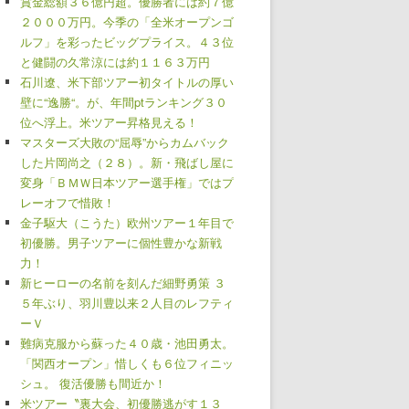
賞金総額３６億円超。優勝者には約７億
２０００万円。今季の「全米オープンゴ
ルフ」を彩ったビッグプライス。４３位
と健闘の久常涼には約１１６３万円
石川遼、米下部ツアー初タイトルの厚い
壁に“逸勝“。が、年間ptランキング３０
位へ浮上。米ツアー昇格見える！
マスターズ大敗の“屈辱”からカムバック
した片岡尚之（２８）。新・飛ばし屋に
変身「ＢＭＷ日本ツアー選手権」ではプ
レーオフで惜敗！
金子駆大（こうた）欧州ツアー１年目で
初優勝。男子ツアーに個性豊かな新戦
力！
新ヒーローの名前を刻んだ細野勇策 ３
５年ぶり、羽川豊以来２人目のレフティ
ーＶ
難病克服から蘇った４０歳・池田勇太。
「関西オープン」惜しくも６位フィニッ
シュ。 復活優勝も間近か！
米ツアー〝裏大会、初優勝逃がす１３