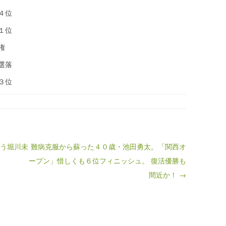
４位
１位
権
落
３位
闘う堀川未
難病克服から蘇った４０歳・池田勇太。「関西オ
ープン」惜しくも６位フィニッシュ。 復活優勝も
間近か！ →