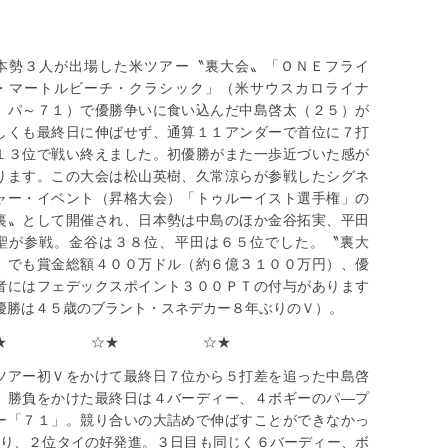
本勢３人が出場した米ツアー〝裏大会〟「ＯＮＥフライ
・マートルビーチ・クラシック」（米サウスカロライナ
 パ～７１）で優勝争いに食い込んだ中島啓太（２５）が
しくも最終日に伸ばせず、通算１１アンダーで首位に７打
１３位で戦い終えました。初優勝がまた一歩近づいた感が
ります。この大会は松山英樹、久常涼らが参戦したシグネ
ャー・イベント（昇格大会）「トゥルーイスト選手権」の
裏〟として開催され、日本勢は中島のほか金谷拓実、平田
聖が参戦。金谷は３８位、平田は６５位でした。〝裏大
〟でも賞金総額４００万ドル（約６億３１００万円）、優
者にはフェデックスポイント３００ＰＴの付与があります
優勝は４５歳のブラント・スネデカー８年ぶりのＶ）。
☆★ ☆★ ☆★
ツアー初Ｖをかけて最終日７位から５打差を追った中島啓
。勝負をかけた最終日は４バーディー、４ボギーのパ―プ
ー「７１」。競り合いの大詰めで伸ばすことができなかっ
り、２位タイの好発進。３日目も同じく６バーディー、ボ