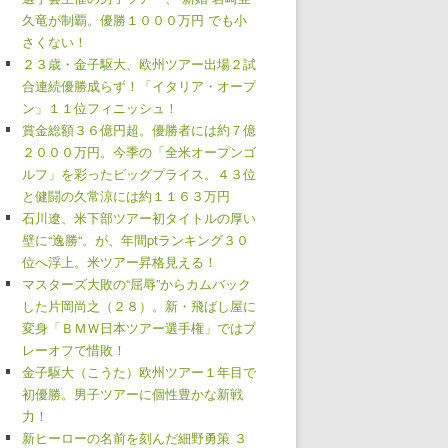
久竜が制覇。優勝１０００万円 でも小
さくない！
２３歳・金子駆大、欧州ツアー出場２試
合連続優勝成らず！「イタリア・オープ
ン」１１位フィニッシュ！
賞金総額３６億円超。優勝者には約７億
２０００万円。今季の「全米オープンゴ
ルフ」を彩ったビッグプライス。４３位
と健闘の久常涼には約１１６３万円
石川遼、米下部ツアー初タイトルの厚い
壁に“逸勝“。が、年間ptランキング３０
位へ浮上。米ツアー昇格見える！
マスターズ大敗の“屈辱”からカムバック
した片岡尚之（２８）。新・飛ばし屋に
変身「ＢＭＷ日本ツアー選手権」ではプ
レーオフで惜敗！
金子駆大（こうた）欧州ツアー１年目で
初優勝。男子ツアーに個性豊かな新戦
力！
新ヒーローの名前を刻んだ細野勇策 ３