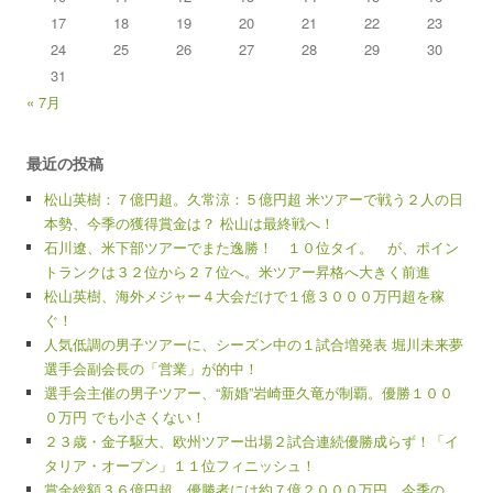
17
18
19
20
21
22
23
24
25
26
27
28
29
30
31
« 7月
最近の投稿
松山英樹：７億円超。久常涼：５億円超 米ツアーで戦う２人の日
本勢、今季の獲得賞金は？ 松山は最終戦へ！
石川遼、米下部ツアーでまた逸勝！ １０位タイ。 が、ポイン
トランクは３２位から２７位へ。米ツアー昇格へ大きく前進
松山英樹、海外メジャー４大会だけで１億３０００万円超を稼
ぐ！
人気低調の男子ツアーに、シーズン中の１試合増発表 堀川未来夢
選手会副会長の「営業」が的中！
選手会主催の男子ツアー、“新婚”岩崎亜久竜が制覇。優勝１００
０万円 でも小さくない！
２３歳・金子駆大、欧州ツアー出場２試合連続優勝成らず！「イ
タリア・オープン」１１位フィニッシュ！
賞金総額３６億円超。優勝者には約７億２０００万円。今季の