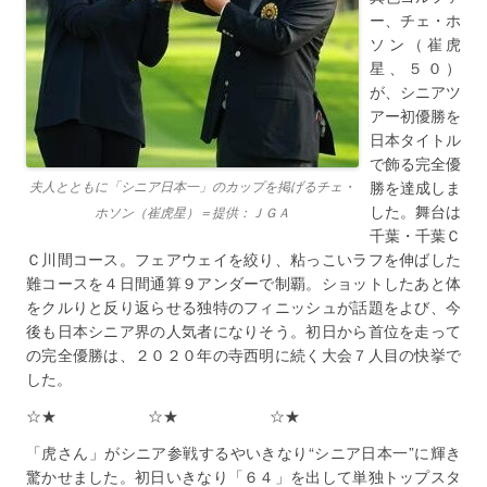
ー、チェ・ホ
ソン（崔虎
星、５０）
が、シニアツ
アー初優勝を
日本タイトル
で飾る完全優
夫人とともに「シニア日本一」のカップを掲げるチェ・
勝を達成しま
した。舞台は
ホソン（崔虎星）＝提供：ＪＧＡ
千葉・千葉Ｃ
Ｃ川間コース。フェアウェイを絞り、粘っこいラフを伸ばした
難コースを４日間通算９アンダーで制覇。ショットしたあと体
をクルりと反り返らせる独特のフィニッシュが話題をよび、今
後も日本シニア界の人気者になりそう。初日から首位を走って
の完全優勝は、２０２０年の寺西明に続く大会７人目の快挙で
した。
☆★ ☆★ ☆★
「虎さん」がシニア参戦するやいきなり“シニア日本一”に輝き
驚かせました。初日いきなり「６４」を出して単独トップスタ