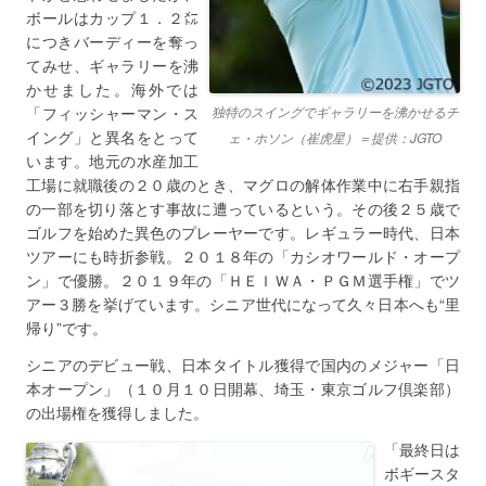
ボールはカップ１．２㍍
につきバーディーを奪っ
てみせ、ギャラリーを沸
かせました。海外では
「フィッシャーマン・ス
独特のスイングでギャラリーを沸かせるチ
イング」と異名をとって
ェ・ホソン（崔虎星）＝提供：JGTO
います。地元の水産加工
工場に就職後の２０歳のとき、マグロの解体作業中に右手親指
の一部を切り落とす事故に遭っているという。その後２５歳で
ゴルフを始めた異色のプレーヤーです。レギュラー時代、日本
ツアーにも時折参戦。２０１８年の「カシオワールド・オープ
ン」で優勝。２０１９年の「ＨＥＩＷＡ・ＰＧＭ選手権」でツ
アー３勝を挙げています。シニア世代になって久々日本へも“里
帰り”です。
シニアのデビュー戦、日本タイトル獲得で国内のメジャー「日
本オープン」（１０月１０日開幕、埼玉・東京ゴルフ倶楽部）
の出場権を獲得しました。
「最終日は
ボギースタ