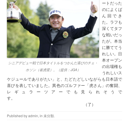
ートだった
のによくば
ん回でき
た。ラフも
深くてタフ
な戦いだっ
たが。本当
に勝ててう
れしい。日
本オープン
シニアデビュー戦で日本タイトルをつかんだ喜びのチェ・
の出場権も
ホソン（崔虎星）。（提供：JGA）
うれしいス
ケジュールでありがたい」と、たどたどしいながらも日本語で
喜びを表していました。異色のゴルファー「虎さん」の奮闘、
レギュラーツアーでも見られそうで
す。
（了）
Published by
admin
, in
未分類
.