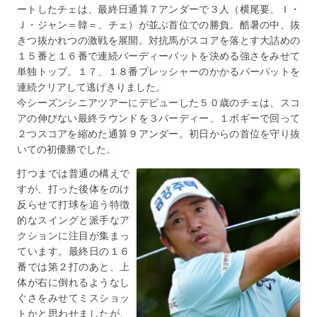
ートしたチェは、最終日通算７アンダーで３人（横尾要、Ｉ・
Ｊ・ジャン＝韓＝、チェ）が並ぶ首位での勝負。酷暑の中、抜
きつ抜かれつの激戦を展開。対抗馬がスコアを落とす大詰めの
１５番と１６番で連続バーディーパットを決める強さをみせて
単独トップ。１７、１８番プレッシャーのかかるパーパットを
連続クリアして逃げきりました。
今シーズンシニアツアーにデビューした５０歳のチェは、スコ
アの伸びない最終ラウンドを３バーディー、１ボギーで回って
２つスコアを縮めた通算９アンダー。初日からの首位を守り抜
いての初優勝でした。
打つまでは普通の構えで
すが、打った後体をのけ
反らせて打球を追う特徴
的なスイングと派手なア
クションに注目が集まっ
ています。最終日の１６
番では第２打のあと、上
体が右に倒れるようなし
ぐさをみせてミスショッ
トかと思わせましたが、