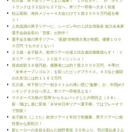
石川遼、米下部ツアーでまた逸勝！ １０位タイ。 が、ポイン
トランクは３２位から２７位へ。米ツアー昇格へ大きく前進
松山英樹、海外メジャー４大会だけで１億３０００万円超を稼
ぐ！
人気低調の男子ツアーに、シーズン中の１試合増発表 堀川未来夢
選手会副会長の「営業」が的中！
選手会主催の男子ツアー、“新婚”岩崎亜久竜が制覇。優勝１００
０万円 でも小さくない！
２３歳・金子駆大、欧州ツアー出場２試合連続優勝成らず！「イ
タリア・オープン」１１位フィニッシュ！
賞金総額３６億円超。優勝者には約７億２０００万円。今季の
「全米オープンゴルフ」を彩ったビッグプライス。４３位と健闘
の久常涼には約１１６３万円
石川遼、米下部ツアー初タイトルの厚い壁に“逸勝“。が、年間ptラ
ンキング３０位へ浮上。米ツアー昇格見える！
マスターズ大敗の“屈辱”からカムバックした片岡尚之（２８）。
新・飛ばし屋に変身「ＢＭＷ日本ツアー選手権」ではプレーオフ
で惜敗！
金子駆大（こうた）欧州ツアー１年目で初優勝。男子ツアーに個
性豊かな新戦力！
新ヒーローの名前を刻んだ細野勇策 ３５年ぶり、羽川豊以来２人