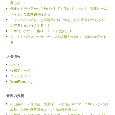
蘇るか！？
低迷の男子ツアーから飛び出してくるのは、だれ！「東建ホーム
メイト」で国内初戦始まる
「マスターズ切符」を前哨戦８位で逃がした久常涼 口惜しさがこ
の若者をまた強くする！！
日本ゴルフツアー機構（JGTO）に大ナタ！
ホワイトハウスでの米トランプ大統領夕食会に松山英樹が招かれ
る
メタ情報
ログイン
投稿フィード
コメントフィード
WordPress.org
最近の投稿
松山英樹：７億円超。久常涼：５億円超 米ツアーで戦う２人の日
本勢、今季の獲得賞金は？ 松山は最終戦へ！