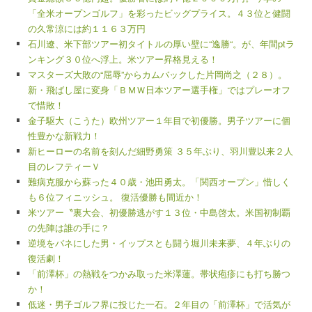
「全米オープンゴルフ」を彩ったビッグプライス。４３位と健闘
の久常涼には約１１６３万円
石川遼、米下部ツアー初タイトルの厚い壁に“逸勝“。が、年間ptラ
ンキング３０位へ浮上。米ツアー昇格見える！
マスターズ大敗の“屈辱”からカムバックした片岡尚之（２８）。
新・飛ばし屋に変身「ＢＭＷ日本ツアー選手権」ではプレーオフ
で惜敗！
金子駆大（こうた）欧州ツアー１年目で初優勝。男子ツアーに個
性豊かな新戦力！
新ヒーローの名前を刻んだ細野勇策 ３５年ぶり、羽川豊以来２人
目のレフティーＶ
難病克服から蘇った４０歳・池田勇太。「関西オープン」惜しく
も６位フィニッシュ。 復活優勝も間近か！
米ツアー〝裏大会、初優勝逃がす１３位・中島啓太。米国初制覇
の先陣は誰の手に？
逆境をバネにした男・イップスとも闘う堀川未来夢、４年ぶりの
復活劇！
「前澤杯」の熱戦をつかみ取った米澤蓮。帯状疱疹にも打ち勝つ
か！
低迷・男子ゴルフ界に投じた一石。２年目の「前澤杯」で活気が