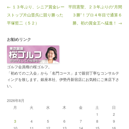
Post navigation
← １３年ぶり、シニア賞金レー
平田憲聖、２３年ぶりの“月間
ストップ片山晋呉に競り勝った
３勝”！プロ４年目で通算６
平塚哲二（５２）
勝。初の賞金王へ猛進！ →
お勧めリンク
ゴルフ会員権の桜ゴルフ。
「初めてのご入会」から「名門コース」まで親切丁寧なコンサルテ
ィングを致します。銀座本社、伊勢丹新宿店にお気軽にご来店下さ
い。
2026年8月
月
火
水
木
金
土
日
1
2
3
4
5
6
7
8
9
10
11
12
13
14
15
16