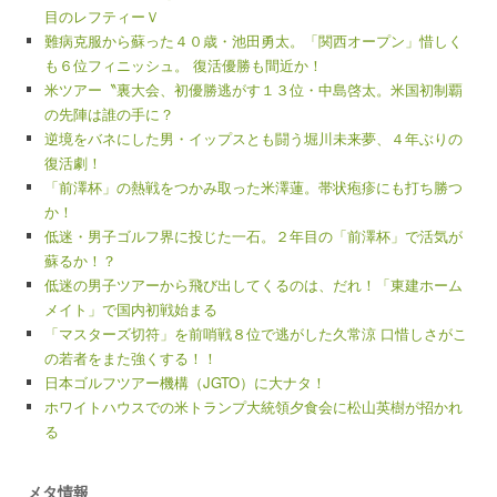
目のレフティーＶ
難病克服から蘇った４０歳・池田勇太。「関西オープン」惜しく
も６位フィニッシュ。 復活優勝も間近か！
米ツアー〝裏大会、初優勝逃がす１３位・中島啓太。米国初制覇
の先陣は誰の手に？
逆境をバネにした男・イップスとも闘う堀川未来夢、４年ぶりの
復活劇！
「前澤杯」の熱戦をつかみ取った米澤蓮。帯状疱疹にも打ち勝つ
か！
低迷・男子ゴルフ界に投じた一石。２年目の「前澤杯」で活気が
蘇るか！？
低迷の男子ツアーから飛び出してくるのは、だれ！「東建ホーム
メイト」で国内初戦始まる
「マスターズ切符」を前哨戦８位で逃がした久常涼 口惜しさがこ
の若者をまた強くする！！
日本ゴルフツアー機構（JGTO）に大ナタ！
ホワイトハウスでの米トランプ大統領夕食会に松山英樹が招かれ
る
メタ情報