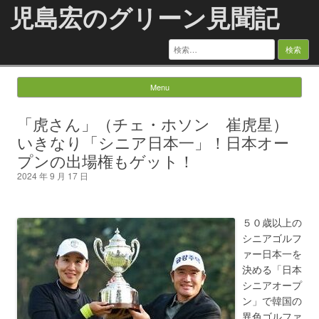
児島宏のグリーン見聞記
検
索:
Menu
Skip to content
「虎さん」（チェ・ホソン 崔虎星）
いきなり「シニア日本一」！日本オー
プンの出場権もゲット！
2024 年 9 月 17 日
５０歳以上の
シニアゴルフ
ァー日本一を
決める「日本
シニアオープ
ン」で韓国の
異色ゴルファ